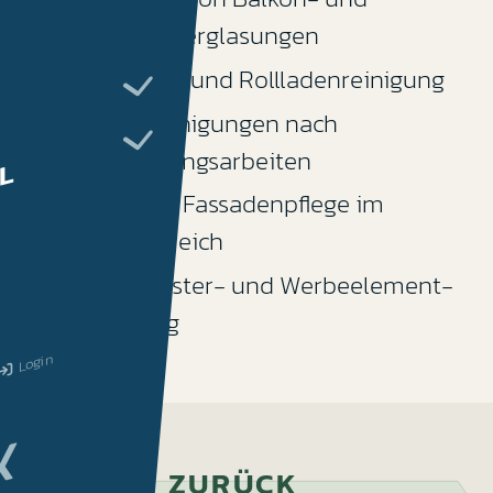
Terrassenverglasungen
Jalousien- und Rollladenreinigung
Sonderreinigungen nach
Renovierungsarbeiten
L
Glas- und Fassadenpflege im
Außenbereich
Schaufenster- und Werbeelement-
Reinigung
Login
Xing
book
ZURÜCK