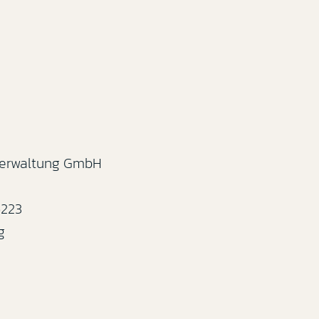
 Verwaltung GmbH
6223
g