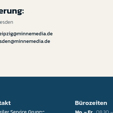
erung:
resden
leipzig@minnemedia.de
esden@minnemedia.de
takt
Bürozeiten
iler Service Gruppe
Mo. – Fr.
08:30 –