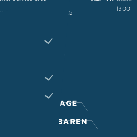
13:00 –
ce Taxweiler GmbH & Co. KG
erkerhof 12
 Leipzig
76 41567634
fo@service-taxweiler.de
Facebook
Xing
GEBOTS­­ANFRAGE
RMIN VEREINBAREN